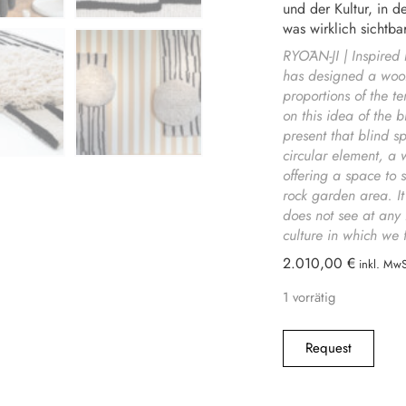
und der Kultur, in 
was wirklich sichtba
RYŌAN-JI | Inspired
has designed a wool
proportions of the t
on this idea of the b
present that blind sp
circular element, a 
offering a space to 
rock garden area. I
does not see at any 
culture in which we 
2.010,00
€
1 vorrätig
Request