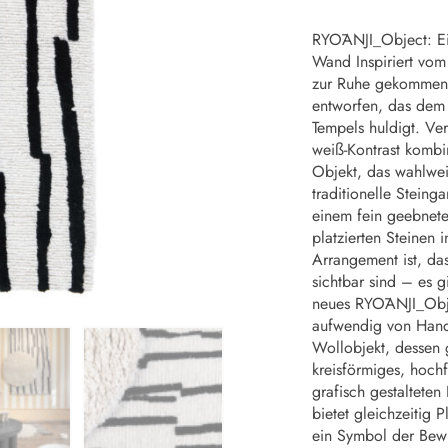
RYŌANJI_Object: Ein
Wand Inspiriert vom
zur Ruhe gekommene
entworfen, das dem 
Tempels huldigt. Ve
weiß-Kontrast kombin
Objekt, das wahlwe
traditionelle Steing
einem fein geebneten
platzierten Steinen
Arrangement ist, das
sichtbar sind – es 
neues RYŌANJI_Objec
aufwendig von Hand 
Wollobjekt, dessen 
kreisförmiges, hochf
grafisch gestalteten
bietet gleichzeitig 
ein Symbol der Bewu