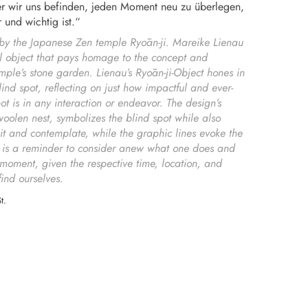
der wir uns befinden, jeden Moment neu zu überlegen,
r und wichtig ist.“
 by the Japanese Zen temple Ryōan-ji. Mareike Lienau
 object that pays homage to the concept and
emple’s stone garden. Lienau’s Ryōan-ji-Object hones in
lind spot, reflecting on just how impactful and ever-
ot is in any interaction or endeavor. The design’s
woolen nest, symbolizes the blind spot while also
sit and contemplate, while the graphic lines evoke the
t is a reminder to consider anew what one does and
moment, given the respective time, location, and
find ourselves.